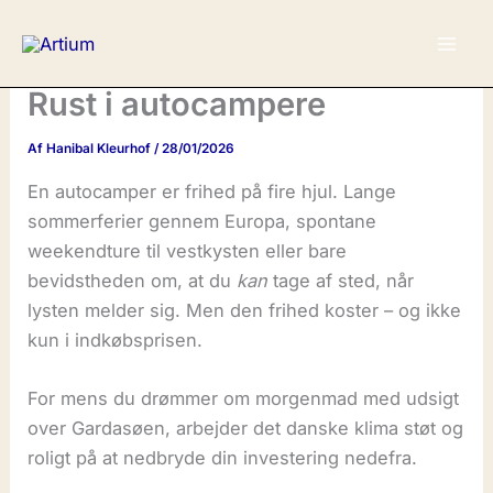
Gå
til
indholdet
Rust i autocampere
Af
Hanibal Kleurhof
/
28/01/2026
En autocamper er frihed på fire hjul. Lange
sommerferier gennem Europa, spontane
weekendture til vestkysten eller bare
bevidstheden om, at du
kan
tage af sted, når
lysten melder sig. Men den frihed koster – og ikke
kun i indkøbsprisen.
For mens du drømmer om morgenmad med udsigt
over Gardasøen, arbejder det danske klima støt og
roligt på at nedbryde din investering nedefra.