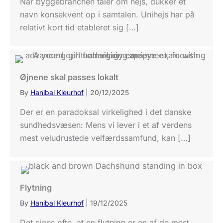
Når byggebranchen taler om hejs, dukker ét
navn konsekvent op i samtalen. Unihejs har på
relativt kort tid etableret sig […]
Øjnene skal passes lokalt
By
Hanibal Kleurhof
|
20/12/2025
Der er en paradoksal virkelighed i det danske
sundhedsvæsen: Mens vi lever i et af verdens
mest veludrustede velfærdssamfund, kan […]
Flytning
By
Hanibal Kleurhof
|
19/12/2025
Det siges ofte, at en flytning er en af de mest