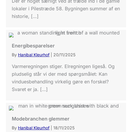
Der er noget særligt ved at træde ind i de gamle
lokaler i Pilestræde 58. Bygningen summer af en
historie, […]
Energibesparelser
By
Hanibal Kleurhof
|
20/11/2025
Varmeregningen stiger. Elregningen ligeså. Og
pludselig står vi der med spørgsmålet: Kan
vinduesbehandling virkelig gøre en forskel?
Svaret er ja. […]
Modebranchen glemmer
By
Hanibal Kleurhof
|
18/11/2025